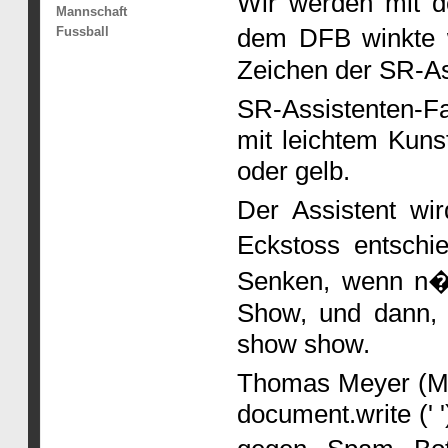
Wir werden mit d
Mannschaft
dem DFB winkte w
Fussball
Zeichen der SR-As
SR-Assistenten-Fa
mit leichtem Kunst
oder gelb.
Der Assistent wi
Eckstoss entsch
Senken, wenn n�t
Show, und dann, 
show show.
Thomas Meyer (Mai
document.write (' ')