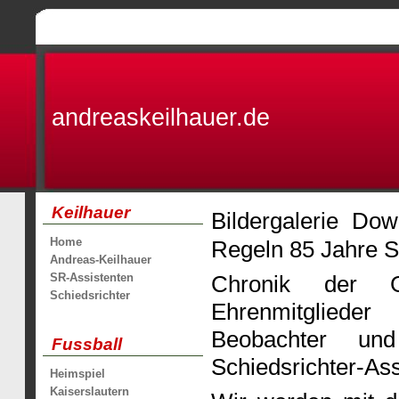
andreaskeilhauer.de
Keilhauer
Bildergalerie Do
Home
Regeln 85 Jahre
Andreas-Keilhauer
SR-Assistenten
Chronik der 
Schiedsrichter
Ehrenmitgliede
Beobachter u
Fussball
Schiedsrichter-Ass
Heimspiel
Kaiserslautern